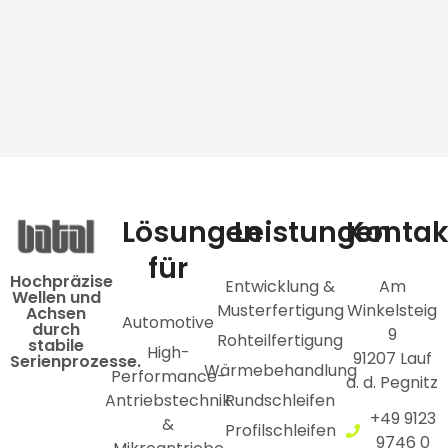
Lösungen
Leistungen
Kontak
für
Hochpräzise
Entwicklung &
Am
Wellen und
Musterfertigung
Winkelsteig
Achsen
Automotive
durch
9
Rohteilfertigung
stabile
High-
91207 Lauf
Serienprozesse.
Wärmebehandlung
Performance-
a. d. Pegnitz
Antriebstechnik
Rundschleifen
+49 9123
&
Profilschleifen
9746 0