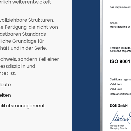
rlich weiterentwickelt
ollziehbare Strukturen,
e Fertigung, die nicht von
lastbaren Standards
sliche Grundlage für
äft und in der Serie.
achweis, sondern Teil einer
essdisziplin und
et ist.
läufe
eiten
ualitätsmanagement