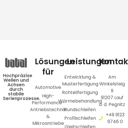
Lösungen
Leistungen
Kontak
für
Hochpräzise
Entwicklung &
Am
Wellen und
Musterfertigung
Winkelsteig
Achsen
Automotive
durch
9
Rohteilfertigung
stabile
High-
91207 Lauf
Serienprozesse.
Wärmebehandlung
Performance-
a. d. Pegnitz
Antriebstechnik
Rundschleifen
+49 9123
&
Profilschleifen
9746 0
Mikroantriebe
Gleitschleifen