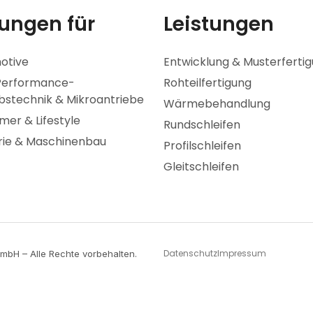
ungen für
Leistungen
otive
Entwicklung & Musterferti
Performance-
Rohteilfertigung
bstechnik & Mikroantriebe
Wärmebehandlung
er & Lifestyle
Rundschleifen
rie & Maschinenbau
Profilschleifen
Gleitschleifen
Datenschutz
Impressum
mbH – Alle Rechte vorbehalten.