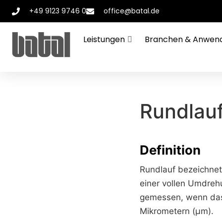
+49 9123 9746 0
office@batal.de
Leistungen
Branchen & Anwen
Rundlau
Definition
Rundlauf bezeichnet
einer vollen Umdreh
gemessen, wenn das
Mikrometern (µm).