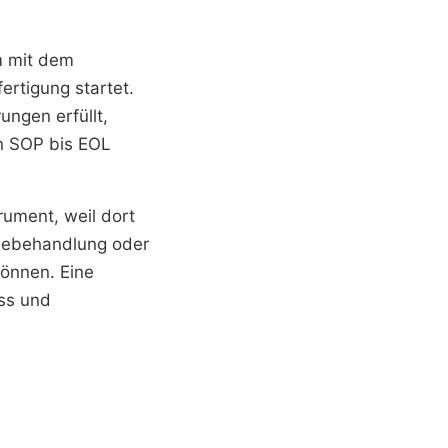
m mit dem
ertigung startet.
ungen erfüllt,
on SOP bis EOL
rument, weil dort
mebehandlung oder
können. Eine
ss und