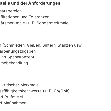
uteils und der Anforderungen
nsatzbereich
ifikationen und Toleranzen
tätsmerkmale (z. B. Sondermerkmale)
n (Schmieden, Gießen, Sintern, Stanzen usw.)
arbeitungszugaben
und Spannkonzept
ärmebehandlung
 kritischer Merkmale
ssfähigkeitskennwerte (z. B.
Cp/Cpk
)
d Prüfmittel
und Maßnahmen