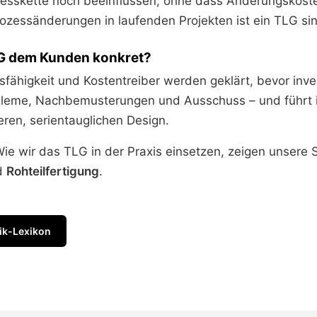
esskette noch beeinflussen, ohne dass Änderungskost
ozessänderungen in laufenden Projekten ist ein TLG sin
LG dem Kunden konkret?
fähigkeit und Kostentreiber werden geklärt, bevor inves
bleme, Nachbemusterungen und Ausschuss – und führt i
eren, serientauglichen Design.
ie wir das TLG in der Praxis einsetzen, zeigen unsere 
d
Rohteilfertigung
.
ik-Lexikon