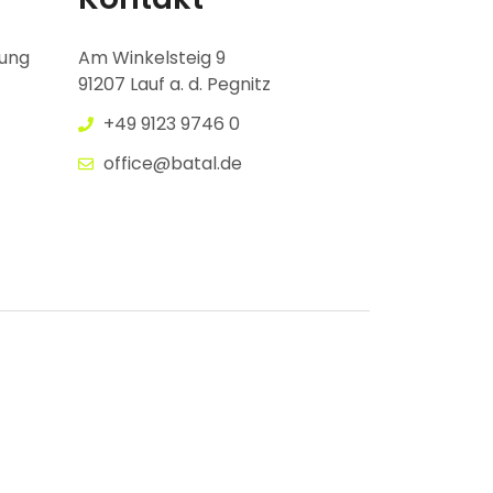
gung
Am Winkelsteig 9
91207 Lauf a. d. Pegnitz
+49 9123 9746 0
office@batal.de