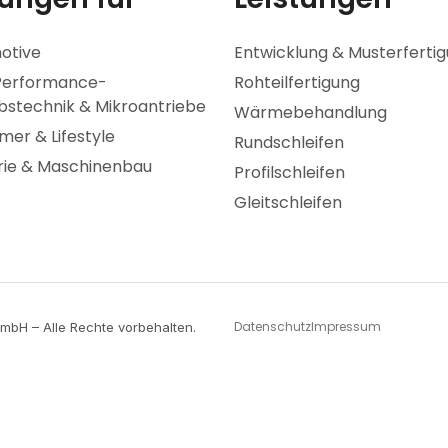
otive
Entwicklung & Musterferti
Performance-
Rohteilfertigung
bstechnik & Mikroantriebe
Wärmebehandlung
er & Lifestyle
Rundschleifen
rie & Maschinenbau
Profilschleifen
Gleitschleifen
Datenschutz
Impressum
mbH – Alle Rechte vorbehalten.