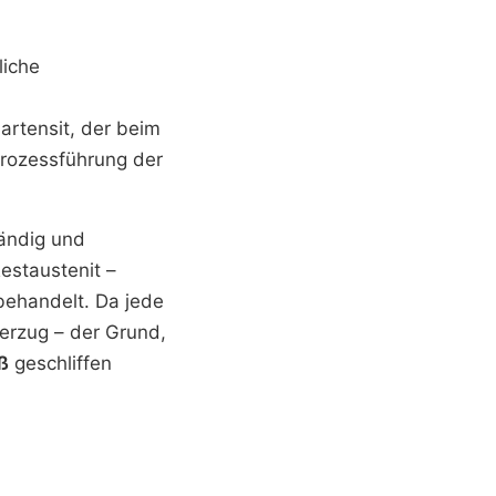
liche
n
artensit, der beim
Prozessführung der
tändig und
estaustenit –
behandelt. Da jede
erzug – der Grund,
ß
geschliffen