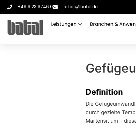
+49 9123 9746 0
office@batal.de
Leistungen
Branchen & Anwe
Gefüge
Definition
Die Gefügeumwandlun
durch gezielte Temp
Martensit um – dies