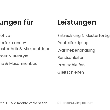
ungen für
Leistungen
otive
Entwicklung & Musterferti
Performance-
Rohteilfertigung
bstechnik & Mikroantriebe
Wärmebehandlung
er & Lifestyle
Rundschleifen
rie & Maschinenbau
Profilschleifen
Gleitschleifen
Datenschutz
Impressum
mbH – Alle Rechte vorbehalten.