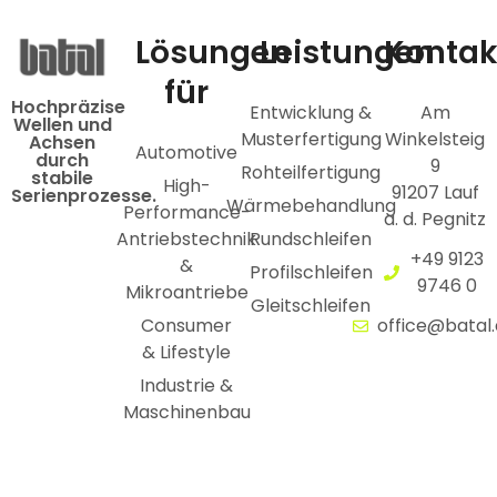
Lösungen
Leistungen
Kontak
für
Hochpräzise
Entwicklung &
Am
Wellen und
Musterfertigung
Winkelsteig
Achsen
Automotive
durch
9
Rohteilfertigung
stabile
High-
91207 Lauf
Serienprozesse.
Wärmebehandlung
Performance-
a. d. Pegnitz
Antriebstechnik
Rundschleifen
+49 9123
&
Profilschleifen
9746 0
Mikroantriebe
Gleitschleifen
Consumer
office@batal
& Lifestyle
Industrie &
Maschinenbau